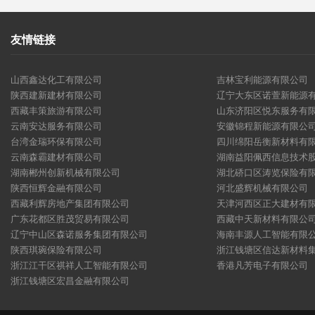
友情链接
山西鑫达化工有限公司
吉林宝利能源有限公司
陕西建新建材有限公司
辽宁大东区诺萱新能源
西藏丰策旅游有限公司
山东济阳区悦东服务有
云南安达服务有限公司
安徽锦程新能源有限公
台湾金瑞环保有限公司
四川绵阳岳衡新材料有
云南森霸建材有限公司
湖南益阳佩西信息技术
湖南郴州创新机械有限公司
湖北硚口区涛览保险有
陕西恒辉金融有限公司
河北盛辉机械有限公司
西藏利辉房地产集团有限公司
天津河西区正大建材有
广东花都区胜茂贸易有限公司
西藏中天新材料有限公
辽宁中山区森诺服务集团有限公司
海南丰源人工智能有限
陕西琪琬保险有限公司
浙江钱塘区信达新材料
浙江江干区祺祥人工智能有限公司
香港凡芳电子有限公司
浙江钱塘区宏昌金融有限公司