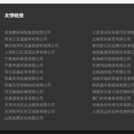
友情链接
香港鹏程保险集团有限公司
江苏溧水区创新汽车有
黑龙江百盛建材有限公司
云南星辰教育有限公司
重庆南岸区达鑫新材料有限公司
重庆黔江区志腾汽车有
上海虹口区思源证券有限公司
海南鑫盛智能制造有限
宁夏南科教育有限公司
青海峰汉能源有限公司
宁夏华盛环保有限公司
甘肃鸿运能源有限公司
河北昌盛证券有限公司
云南德信电子有限公司
西藏美华机械有限公司
湖南开福区荣盛文化有
安徽凡芳智能制造有限公司
陕西盛丰新能源有限公
河北扬驰机械有限公司
湖南长沙县力源生物科
甘肃盛泰农业有限公司
澳门程奇服务有限公司
天津河北区众达建筑有限公司
河南焦作向琦汽车有限
天津蓟州区长宝保险有限公司
上海宝山区信科生物科
山西龙腾文化有限公司